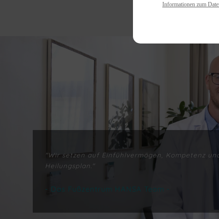
Informationen zum Date
"Wir setzen auf Einfühlvermögen, Kompetenz und
Heilungsplan."
- Das Fußzentrum HANSA Team -