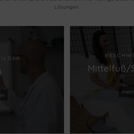
Lösungen.
BESCHW
ILDER
Mittelfuß
ß
mehr
en