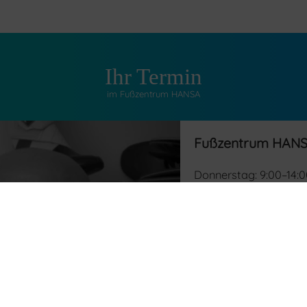
Ihr Termin
im Fußzentrum HANSA
Fußzentrum HAN
Donnerstag: 9:00–14:0
Nachbehandlung und O
Im Privatklinikum HA
Körblergasse 46, MedP
Um die Wartezeiten fü
bitten wir um telefon