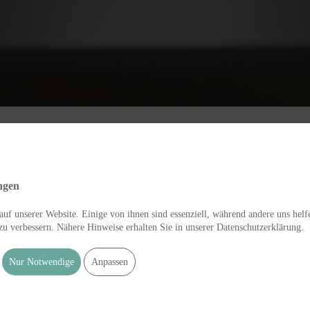
FUSSZENTRUM HANSA
anchmal Zeit und diese nehm
ngen
uf unserer Website. Einige von ihnen sind essenziell, während andere uns helf
zu verbessern. Nähere Hinweise erhalten Sie in unserer Datenschutzerklärung.
in umfassendes Leistungsangebot. Dabei nutzen wir 
rschungsstand zurückgreifen. Das Ziel muss sein, g
Nur Notwendige
Anpassen
dlungsmethode für Sie zu finden und Schmerzen zu li