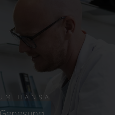
UM HANSA
r Genesung